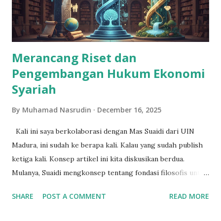
Merancang Riset dan
Pengembangan Hukum Ekonomi
Syariah
By
Muhamad Nasrudin
December 16, 2025
Kali ini saya berkolaborasi dengan Mas Suaidi dari UIN
Madura, ini sudah ke berapa kali. Kalau yang sudah publish
ketiga kali. Konsep artikel ini kita diskusikan berdua.
Mulanya, Suaidi mengkonsep tentang fondasi filosofis untuk
riset-riset dalam bidang hukum ekonomi syariah. Nah,
SHARE
POST A COMMENT
READ MORE
setelah dibaca-baca dan kita diskusikan, ternyata kosep ini
bisa dikembangkan lebih lanjut. Bagaimana