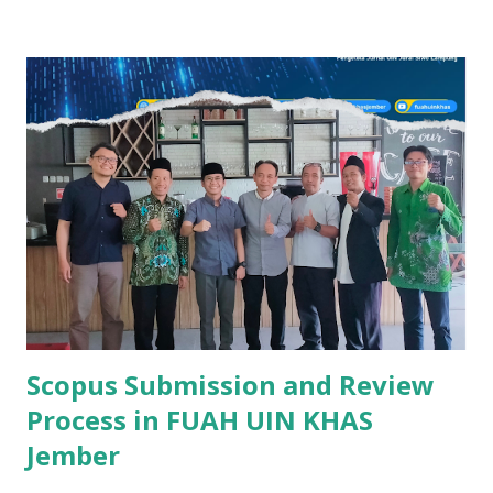
pengembangannya? Dalam bidang hukum ekonomi syariah,
selain riset, yang tak kalah penting adalah pengembangan
atau development. Jadi, artikel ini saya kembangkan menjadi
metodologi riset dan pengembangan (RnD). Karena hari ini,
riset saja tidak cukup. Ia harus memberikan dampak. Ya mau
tak mau, akhirnya development ini saya masukkan. Jadi
seperti apa risetnya? Langsung saja baca naskahnya dan
didiskusikan. https://e-
journal.metrouniv.ac.id/muamalah/article/view/10201
Scopus Submission and Review
Process in FUAH UIN KHAS
Jember