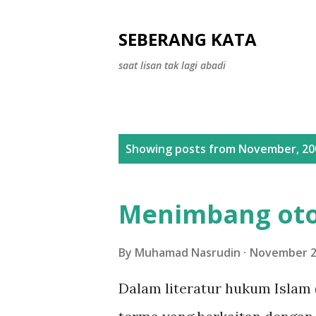
SEBERANG KATA
saat lisan tak lagi abadi
P
Showing posts from November, 20
o
s
Menimbang oto
t
s
By
Muhamad Nasrudin
November 2
Dalam literatur hukum Islam (