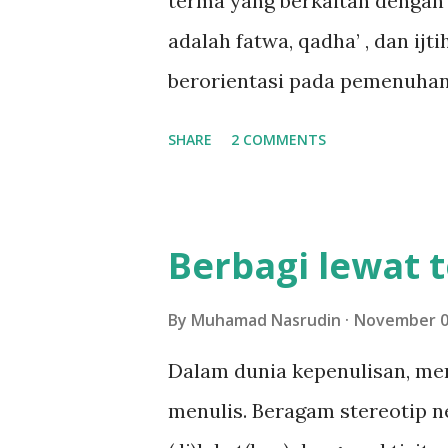
terma yang berkaitan dengan
adalah fatwa, qadha’ , dan ijt
berorientasi pada pemenuhan
cara kerja, otoritas, dan kek
SHARE
2 COMMENTS
dikatakan sebagai kata umu
sebelumnya. Ahmad al- Fayum
upaya seorang mujtahid unt
Berbagi lewat 
akar-akarnya. (al-Fayumi: 11
hakim ( qadhi ) yang memerik
By
Muhamad Nasrudin
November 0
perkara di meja hijau. Hakim
Dalam dunia kepenulisan, me
mungkin. Putusan ini bersif
menulis. Beragam stereotip n
yang berperkara. Dalam qadha’,