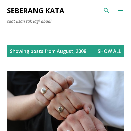
Skip to main content
SEBERANG KATA
saat lisan tak lagi abadi
P
Showing posts from August, 2008
SHOW ALL
o
s
t
s