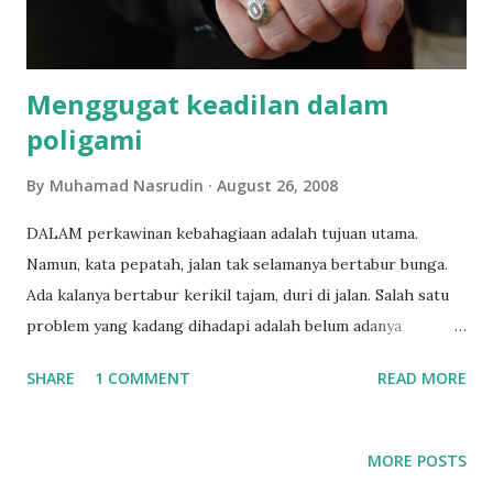
Menggugat keadilan dalam
poligami
By
Muhamad Nasrudin
August 26, 2008
DALAM perkawinan kebahagiaan adalah tujuan utama.
Namun, kata pepatah, jalan tak selamanya bertabur bunga.
Ada kalanya bertabur kerikil tajam, duri di jalan. Salah satu
problem yang kadang dihadapi adalah belum adanya
keturunan. Dunia terasa hambar. Karena anak tak sekedar
SHARE
1 COMMENT
READ MORE
calon penerus gen. Ia adalah cahaya dan perekat keluarga.
Sebuah artikel anonim yang penulis temukan di mesin
Google menuturkan. "Bila sang buah hati belum hadir,
MORE POSTS
cintailah pasanganmu 100 persen". Ini teorinya. Tapi, boleh