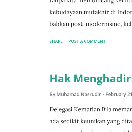
tanpa kita membincang kelinda
kebudayaan mutakhir di Indon
bahkan post-modernisme, keb
belakangan ini tak bisa dilep
SHARE
POST A COMMENT
pandangan seperti ini, membi
membincang kaitannya dengan
dibahas dalam tulisan ini ha
Hak Menghadir
bahwa budaya tersebut diprod
dikonsumsi secara massal juga
By
Muhamad Nasrudin
February 21
dibutuhkan media yang digun
Delegasi Kematian Bila meman
kepada konsumen. Sehingga, p
ada sedikit keunikan yang dit
objek media massa dalam sika