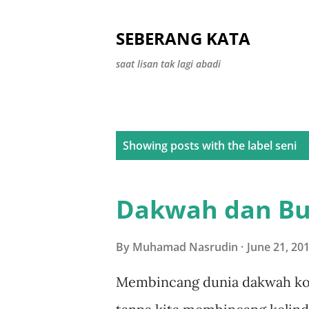
SEBERANG KATA
saat lisan tak lagi abadi
P
Showing posts with the label
seni
o
s
Dakwah dan Bu
t
s
By
Muhamad Nasrudin
June 21, 20
Membincang dunia dakwah ko