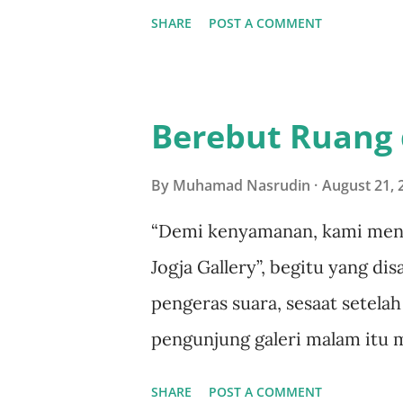
dzâhir [3] . Selanjutnya, merek
SHARE
POST A COMMENT
mencukupkan diri pada tiga p
terakhir ikhlas, meski kurang 
[4] Sementara, ada golongan 
Berebut Ruang d
bathin [5] . Mereka memandang
puas dengan segala pemahaman
By
Muhamad Nasrudin
August 21, 
kaum fiqh yang men­dekati al
“Demi kenyamanan, kami meng
—meminjam istilah Abed al-Jab
Jogja Gallery”, begitu yang d
bayâni (teks otoritatif). [6] 
pengeras suara, sesaat setela
kalangan fiqh hanya berkutat ri
pengunjung galeri malam itu 
persoa...
penulis, mencapai lebih dari 20
SHARE
POST A COMMENT