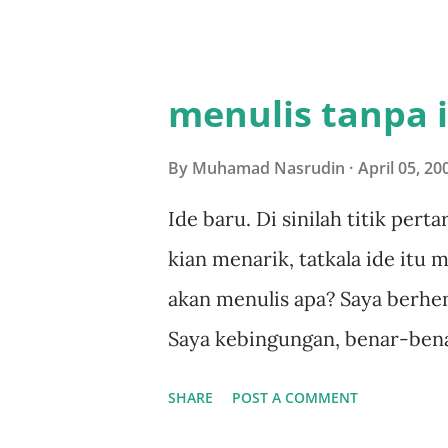
bermaksud membahas konten
menampilkan proses rekonstru
Jawa: batik ke dalam media kanv
menulis tanpa 
memotret sisi lain dari sebua
menyemut di pintu masuk. Ben
By
Muhamad Nasrudin
April 05, 20
gesit, memotong jalan melomp
Ide baru. Di sinilah titik pert
segera masuk pintu. Yang saya
kian menarik, tatkala ide itu m
yang terbit di Solo. Ia seger
akan menulis apa? Saya berhent
momen ketika beberapa orang
Saya kebingungan, benar-bena
lepas dari Kantor Berita Anta
bagikan kepada pembaca tent
SHARE
POST A COMMENT
arsip FHK. Ah! (Hampir) semua