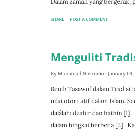
Dalam zaman yang bergerak, p
Tuhan mewajibkan qishash (pe
dalam rentang lokus dan temp
SHARE
POST A COMMENT
yang harus dijaga konsistensi
idenya. Dalam agama karena t
terutama form ritus. Namun, 
Menguliti Tradi
spirit, jiwa, dan content agam
etik yang menjadi identitas a
By
Muhamad Nasrudin
January 09,
bisa bertahan dan berhasil m
Benih Tasawuf dalam Tradisi
teritori, budaya, dan waktu t
nilai otoritatif dalam Islam. S
adaptasi, ia mampu bertahan 
dalâlah: dzahir dan bathin [1
berbeda. Komunikasi verbal Da
dalam bingkai berbeda [2] . K
agama, komunika...