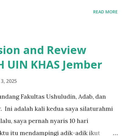
ula orang lain yang menyebut kata baligh,
READ MORE
ah mukallaf. Hal yang cukup
getahuan masyarakat tentang baligh
 kampung kami, misalnya, umumnya
sion and Review
ng yang sudah dewasa. Pengertian ini
AH UIN KHAS Jember
kati kebenaran. Dalam pandangan fikih,
kondisi di mana seseorang sudah mencapai
3, 2025
itik tekan dalam fikih ini adalah
ndang Fakultas Ushuludin, Adab, dan
yang lazimnya ditandai dengan
Ini adalah kali kedua saya silaturahmi
si secara sempurna. Kesempurnaan ini
lalu, saya pernah nyaris 10 hari
nda fisik dan psikis. Bagi perempuan,
ktu itu mendampingi adik-adik ikut