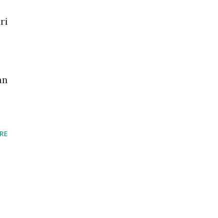
ri
an
RE