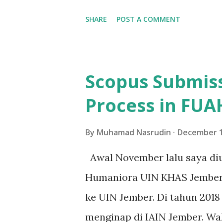
dimaksud adalah balig. Ada p
SHARE
POST A COMMENT
padahal yang ia maksud adal
menggembirakan adalah, pen
sudah cukup baik. Warga di
Scopus Submis
memahami baligh sebagai ora
Process in FU
tidak salah dan sudah mende
secara tegas baligh adalah 
By
Muhamad Nasrudin
December 1
usia dewasa secara biologis. T
Awal November lalu saya diu
kedewasaan secara biologis 
Humaniora UIN KHAS Jember. 
berfungsinya organ reproduk
ke UIN Jember. Di tahun 2018 
bisa dilihat dari beberapa ta
menginap di IAIN Jember. Wa