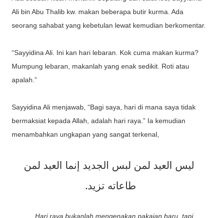
Ali bin Abu Thalib kw. makan beberapa butir kurma. Ada
seorang sahabat yang kebetulan lewat kemudian berkomentar.
“Sayyidina Ali. Ini kan hari lebaran. Kok cuma makan kurma?
Mumpung lebaran, makanlah yang enak sedikit. Roti atau
apalah.”
Sayyidina Ali menjawab, “Bagi saya, hari di mana saya tidak
bermaksiat kepada Allah, adalah hari raya.” Ia kemudian
menambahkan ungkapan yang sangat terkenal,
ليس العيد لمن لبس الجديد إنما العيد لمن
.
طاعاته تزيد
Hari raya bukanlah mengenakan pakaian baru, tapi