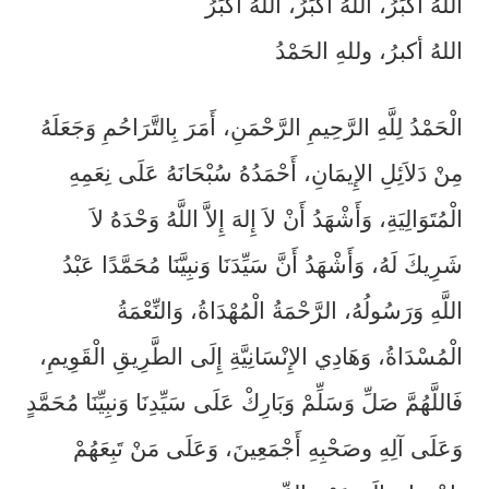
اللَّهُ أَكْبَرُ، اللَّهُ أَكْبَرُ، اللَّهُ أَكْبَرُ
اللهُ أكبرُ، وللهِ الحَمْدُ
الْحَمْدُ لِلَّهِ
الرَّحِيمِ الرَّحْمَنِ، أَمَرَ بِالتَّرَاحُمِ وَجَعَلَهُ
مِنْ دَلاَئِلِ الإِيمَانِ، أَحْمَدُهُ سُبْحَانَهُ عَلَى نِعَمِهِ
الْمُتَوَالِيَةِ، وَأَشْهَدُ أَنْ لاَ إِلهَ إِلاَّ اللَّهُ وَحْدَهُ لاَ
شَرِيكَ لَهُ، وَأَشْهَدُ أَنَّ سَيِّدَنَا وَنبِيَّنَا مُحَمَّدًا عَبْدُ
اللَّهِ وَرَسُولُهُ، الرَّحْمَةُ الْمُهْدَاةُ، وَالنِّعْمَةُ
الْمُسْدَاةُ، وَهَادِي الإِنْسَانِيَّةِ إِلَى الطَّرِيقِ الْقَوِيمِ،
فَاللَّهُمَّ صَلِّ وَسَلِّمْ وَبَارِكْ عَلَى سَيِّدِنَا وَنبِيِّنَا مُحَمَّدٍ
وَعَلَى آلِهِ وصَحْبِهِ أَجْمَعِينَ، وَعَلَى مَنْ تَبِعَهُمْ