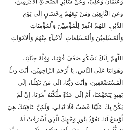
وَعُثْمَانَ وَعَلِيٍّ، وعَنْ سَائِرِ الصَّحَابَةِ الْأَكْرَمِيْنَ،
وَعَنِ التَّابِعِيْنَ وَمَنْ تَبِعَهُمْ بِإِحْسَانٍ إِلَى يَوْمِ
اللهُمَّ اغْفِرْ لِلْمُؤْمِنِيْنَ وَاْلمُؤْمِنَاتِ
.
الدِّيْنِ
وَاْلمُسْلِمِيْنَ وَاْلمُسْلِمَاتِ الْاَحْيآءِ مِنْهُمْ وَاْلاَمْوَاتِ
اللَّهمّ إلَيْكَ نَشْكُو ضَعْفَ قُوَّتِنا، وَقِلَّةَ حِيْلَتِنَا،
وَهَوَانَنَا عَلَى النَّاسِ، يَا أَرْحَمَ الرَّاحِمِيْنَ، أَنْتَ رَبُّ
الْمُسْتَضْعَفِينَ، وَأَنْتَ رَبُّنَا، إلَى مَنْ تَكِلُنا، إلَى
بَعِيدٍ يَتَجَهَّمُنَا، أَمْ إلَى عَدُوٍّ مَلَّكْتَهُ أَمْرَنَا، إِنْ لَمْ
يَكُنْ بِكَ عَلَيْنَا غَضَبٌ فَلَا نُبَالِي، وَلَكِنَّ عَافِيَتَكَ هِيَ
أَوْسَعُ لَنَا، نَعُوْذُ بِنُورِ وَجْهِكَ الَّذِي أَشْرَقَتْ لَهُ