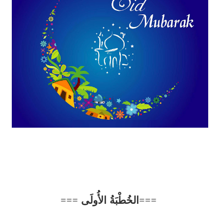
===
الخُطْبَةُ الأُولَى
===