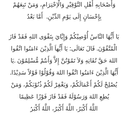
وَأَصْحَابِهِ أَهْلِ التَّوْقِيْرِ وَالْاِحْتِرَامِ، وَمَنْ تَبِعَهُمْ
أَمَّا بَعْدُ
.
بِإِحْسَانٍ إِلَى يَوْمِ الدِّيْنِ
يَا أَيُّهَا النَّاسُ أُوْصِيْكُمْ وَإِيَّايَ بِتَقْوَى اللهِ فَقَدْ فَازَ
الْمُتَّقُوْنَ. قَالَ تَعَالَى: يَا أَيُّهاَ الَّذِيْنَ ءَامَنُوا اتَّقُوا
يَا
.
اللهَ حَقَّ تُقَاتِهِ وَلاَ تَمُوْتُنَّ إِلاَّ وَأَنتُمْ مُّسْلِمُوْنَ
أَيُّهَا الَّذِيْنَ ءَامَنُوا اتَّقُوا اللهَ وَقُوْلُوْا قَوْلاً سَدِيْدًا.
يُصْلِحْ لَكُمْ أَعْمَالَكُمْ، وَيَغْفِرْ لَكُمْ ذُنُوْبَكُمْ، وَمَنْ
يُطِعِ اللهَ وَرَسُوْلَهُ فَقَدْ فَازَ
فَوْزًا عَظِيمًا
اللَّهُ أَكْبَرُ، اللَّهُ أَكْبَرُ، اللَّهُ أَكْبَر