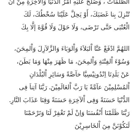
الظُّلُمَاتُ ، وَصَلُحَ عَلَيْهِ أَمْرُ الدُّنْيَا وَالْآخِرَةِ مِنْ أَنْ
تُنْزِلَ بِنا غَضَبَكَ، أَوْ يَحِلَّ عَلَيْنَا سُخْطُكَ، لَكَ
الْعُتْبَى حَتَّى تَرْضَى، وَلَا حَوْلَ وَلَا قُوَّةَ إلَّا بِكَ
اللهُمَّ ادْفَعْ عَنَّا اْلبَلاَءَ وَاْلوَبَاءَ وَالزَّلاَزِلَ وَاْلمِحَنَ،
وَسُوْءَ اْلفِتْنَةِ وَاْلمِحَنَ، مَا ظَهَرَ مِنْهَا وَمَا بَطَنَ،
عَنْ بَلَدِنَا اِنْدُونِيْسِيَّا خآصَّةً وَسَائِرِ اْلبُلْدَانِ
اْلمُسْلِمِيْنَ عآمَّةً يَا رَبَّ اْلعَالَمِيْنَ. رَبَّنَا آتِناَ فِى
الدُّنْيَا حَسَنَةً وَفِى اْلآخِرَةِ حَسَنَةً وَقِنَا عَذَابَ النَّارِ.
رَبَّنَا ظَلَمْنَا أَنْفُسَنَا وَاِنْ لَمْ تَغْفِرْ لَنَا وَتَرْحَمْنَا
لَنَكُوْنَنَّ مِنَ اْلخَاسِرِيْنَ