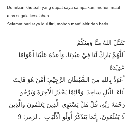
Demikian khutbah yang dapat saya sampaikan, mohon maaf
atas segala kesalahan.
Selamat hari raya idul fitri, mohon maaf lahir dan batin.
تَقَبَّلَ اللهُ مِنَّا وَمِنْكُمْ
اَللَّهُمَّ بَارِكْ لَنَا فِيْ عِيْدِنَا، وَأَعِدْهُ عَلَيْنَا أَعْوَامًا
عَدِيْدَةً
أَمَّنْ هُوَ قَانِتٌ
:
أَعُوْذُ بِاللهِ مِنَ الشَّيْطَانِ الرَّجِيْمِ
أنَاءَ اللَّيْلِ سَاجِدًا وَقَائِمًا يَحْذَرُ الْآخِرَةَ وَيَرْجُو
رَحْمَةَ رَبِّهِ، قُلْ هَلْ يَسْتَوِي الَّذِينَ يَعْلَمُونَ وَالَّذِينَ
الزمر: 9
.
لَا يَعْلَمُونَ، إِنَّمَا يَتَذَكَّرُ أُولُو الْأَلْبَابِ