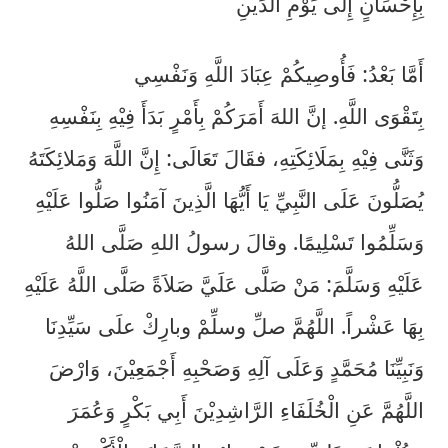
بِإِحْسَانٍ إِلَى يَوْمِ الدِّينِ
أَمَّا بَعْدُ: فَأُوصِيكُمْ عِبَادَ اللَّهِ وَنَفْسِي
إنَّ اللهَ أَمَرَكُمْ بِأَمْرٍ بَدَأَ فِيْهِ بِنَفْسِهِ
.
اللَّهِ
بِتَقْوَى
وَثَنَّى فِيْهِ بِمَلَائِكَتِهِ، فقَالَ تَعَالَى: إِنَّ اللَّهَ وَمَلائِكَتَهُ
يُصَلُّونَ عَلَى النَّبِيِّ يَا أَيُّهَا الَّذِينَ آمَنُوا صَلُّوا عَلَيْهِ
وَسَلِّمُوا تَسْلِيمًا. وقالَ رسولُ اللهِ صَلَّى اللهُ
عَلَيْهِ وَسَلَّمَ: مَنْ صَلَّى عَلَيَّ صَلاَةً صَلَّى اللَّهُ عَلَيْهِ
صلِّ وسلِّمْ وبارِكْ علَى سَيِّدِنَا
اللَّهُمَّ
.
بِهَا عَشْراً
وَنَبِيِّنَا مُحَمَّدٍ وَعَلَى آلِهِ وَصَحْبِهِ أَجْمَعِيْنَ، وَارْضَ
اللَّهُمَّ عَنِ الْخُلَفَاءِ الرَّاشِدِيْنَ أَبِي بَكْرٍ وَعُمَرَ