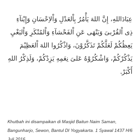
عِبَادَاللهِ، إِنَّ اللهَ يَأْمُرُ بِاْلعَدْلِ وَاْلاِحْسَانِ وَإِيْتآءِ
ذِى اْلقُرْبىَ وَيَنْهَى عَنِ اْلفَحْشآءِ وَاْلمُنْكَرِ وَاْلبَغْيِ
يَعِظُكُمْ لَعَلَّكُمْ تَذَكَّرُوْنَ، وَاذْكُرُوا اللهَ اْلعَظِيْمَ
يَذْكُرْكُمْ، وَاشْكُرُوْهُ عَلىَ نِعَمِهِ يَزِدْكُمْ، وَلَذِكْرُ اللهِ
.
أَكْبَرْ
Khutbah ini disampaikan di Masjid Baitun Naim Saman,
Bangunharjo, Sewon, Bantul DI Yogyakarta.
1 Syawal 1437 H/6
Juli 2016.