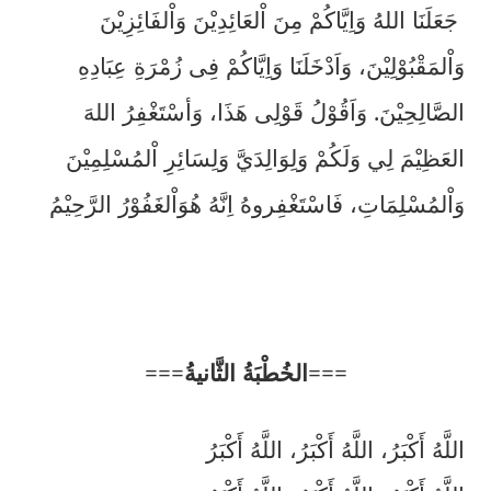
جَعَلَنَا اللهُ وَاِيَّاكُمْ مِنَ اْلعَائِدِيْنَ وَاْلفَائِزِيْنَ
وَاْلمَقْبُوْلِيْنَ، وَاَدْخَلَنَا وَاِيَّاكُمْ فِى زُمْرَةِ عِبَادِهِ
الصَّالِحِيْنَ. وَاَقُوْلُ قَوْلِى هَذَا، وَأسْتَغْفِرُ اللهَ
العَظِيْمَ لِي وَلَكُمْ وَلِوَالِدَيَّ وَلِسَائِرِ اْلمُسْلِمِيْنَ
وَاْلمُسْلِمَاتِ، فَاسْتَغْفِروهُ اِنَّهُ هُوَاْلغَفُوْرُ الرَّحِيْمُ
===
الخُطْبَةُ الثَّانيةُ
===
اللَّهُ أَكْبَرُ، اللَّهُ أَكْبَرُ، اللَّهُ أَكْبَرُ