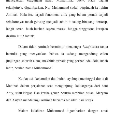
menegaskan keagungan nasab Muhammad SAW. Pada bagian
selanjutnya, digambarkan, Nur Muhammad sudah berpindah ke rahim
Aminah. Kala itu, terjadi fenomena unik yang belum pernah terjadi
sebelumnya: tanah gersang menjadi subur, binatang-binatang berucap,
langit cerah, buah-buahan segera masak, hingga singgasana kerajaan
dzalim luluh lantak.
Dalam tidur, Aminah bermimpi mendengar
hatif
(suara tanpa
bentuk) yang menyatakan bahwa ia sedang mengandung calon
junjungan seluruh alam, makhluk terbaik yang pernah ada. Bila sudah
lahir, berilah nama Muhammad!
Ketika usia kehamilan dua bulan, ayahnya meninggal dunia di
Madinah dalam perjalanan saat mengunjungi keluarganya dari bani
Adiy, suku Najjar. Dan ketika genap berusia sembilan bulan, Maryam
dan Asiyah mendatangi Aminah bersama bidadari dari sorga.
Malam kelahiran Muhammad digambarkan dengan amat