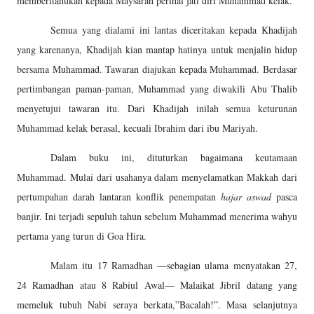
memberitahukan kepada Maysarah perihal jati diri Muhammad kelak.
Semua yang dialami ini lantas diceritakan kepada Khadijah
yang karenanya, Khadijah kian mantap hatinya untuk menjalin hidup
bersama Muhammad. Tawaran diajukan kepada Muhammad. Berdasar
pertimbangan paman-paman, Muhammad yang diwakili Abu Thalib
menyetujui tawaran itu. Dari Khadijah inilah semua keturunan
Muhammad kelak berasal, kecuali Ibrahim dari ibu Mariyah.
Dalam buku ini, dituturkan bagaimana keutamaan
Muhammad. Mulai dari usahanya dalam menyelamatkan Makkah dari
pertumpahan darah lantaran konflik penempatan
hajar aswad
pasca
banjir. Ini terjadi sepuluh tahun sebelum Muhammad menerima wahyu
pertama yang turun di Goa Hira.
Malam itu 17 Ramadhan —sebagian ulama menyatakan 27,
24 Ramadhan atau 8 Rabiul Awal— Malaikat Jibril datang yang
memeluk tubuh Nabi seraya berkata,”Bacalah!”. Masa selanjutnya