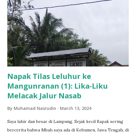
kebenaran. Dalam pandangan fikih, secara tegas baligh
adalah kondisi di mana seseorang sudah mencapai usia
dewasa secara biologis. Titik tekan dalam fikih ini adalah
kedewasaan secara biologis yang lazimnya ditandai dengan
berfungsinya organ reproduksi secara sempurna.
Kesempurnaan ini bisa dilihat dari beberapa tanda fisik dan
psikis. Bagi perempuan, ovarium sudah bisa memproduksi
sel tel...
Napak Tilas Leluhur ke
Mangunranan (1): Lika-Liku
Melacak Jalur Nasab
By
Muhamad Nasrudin
March 13, 2024
Saya lahir dan besar di Lampung. Sejak kecil Bapak sering
bercerita bahwa Mbah saya ada di Kebumen, Jawa Tengah, di