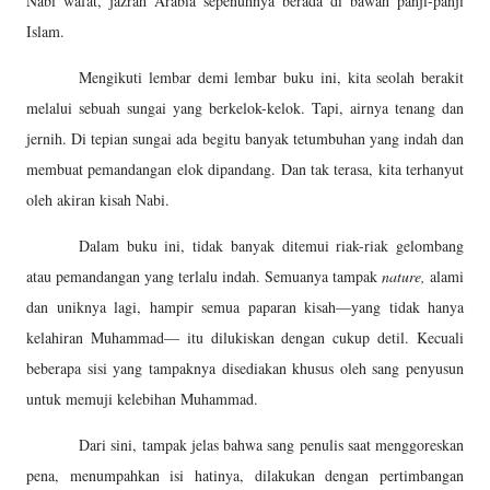
Nabi wafat, jazrah Arabia sepenuhnya berada di bawah panji-panji
Islam.
Mengikuti lembar demi lembar buku ini, kita seolah berakit
melalui sebuah sungai yang berkelok-kelok. Tapi, airnya tenang dan
jernih. Di tepian sungai ada begitu banyak tetumbuhan yang indah dan
membuat pemandangan elok dipandang. Dan tak terasa, kita terhanyut
oleh akiran kisah Nabi.
Dalam buku ini, tidak banyak ditemui riak-riak gelombang
atau pemandangan yang terlalu indah. Semuanya tampak
nature,
alami
dan uniknya lagi, hampir semua paparan kisah—yang tidak hanya
kelahiran Muhammad— itu dilukiskan dengan cukup detil. Kecuali
beberapa sisi yang tampaknya disediakan khusus oleh sang penyusun
untuk memuji kelebihan Muhammad.
Dari sini, tampak jelas bahwa sang penulis saat menggoreskan
pena, menumpahkan isi hatinya, dilakukan dengan pertimbangan