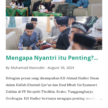
Empat tahun kemudian, saya berkesempatan melanjutkan
studi di Fak. Syariah IAIN Walisongo Semarang. Senang
sekali rasanya bisa menjadi mahasiswa dan bisa studi lanjut
di Jawa. Bagi warga kampung kami, itu sangat keren. Saat
itu, selesai mengikuti orientasi mahasiswa baru diwajibkan
untuk ikut study tour . Dan.. yolla. Tujuannya adalah Jogja.
Septe...
Mengapa Nyantri itu Penting?...
By
Muhamad Nasrudin
August 30, 2024
Sebagian pesan yang disampaikan KH Ahmad Hadlor Ihsan
dalam Haflah Khatmil Qur'an dan Haul Mbah Yai Syamsuri
Dahlan di PP Sirojuth Tholibin, Brabo, Tanggungharjo,
Grobogan. KH Hadlor bertanya mengapa penting mondok?..
Imam Syafii, RA, dalam Diwan Imam Syafi'i menulis syair