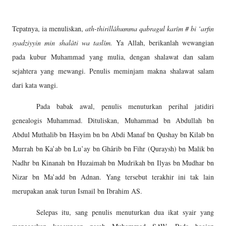
Tepatnya, ia menuliskan,
ath-thirillâhumma qabragul karîm # bi ‘arfin
syadziyyin min shalâti wa taslîm.
Ya Allah, berikanlah wewangian
pada kubur Muhammad yang mulia, dengan shalawat dan salam
sejahtera yang mewangi. Penulis meminjam makna shalawat salam
dari kata wangi.
Pada babak awal, penulis menuturkan perihal jatidiri
genealogis Muhammad. Dituliskan, Muhammad bn Abdullah bn
Abdul Muthalib bn Hasyim bn bn Abdi Manaf bn Qushay bn Kilab bn
Murrah bn Ka’ab bn Lu’ay bn Ghârib bn Fihr (Quraysh) bn Malik bn
Nadhr bn Kinanah bn Huzaimah bn Mudrikah bn Ilyas bn Mudhar bn
Nizar bn Ma’add bn Adnan. Yang tersebut terakhir ini tak lain
merupakan anak turun Ismail bn Ibrahim AS.
Selepas itu, sang penulis menuturkan dua ikat syair yang