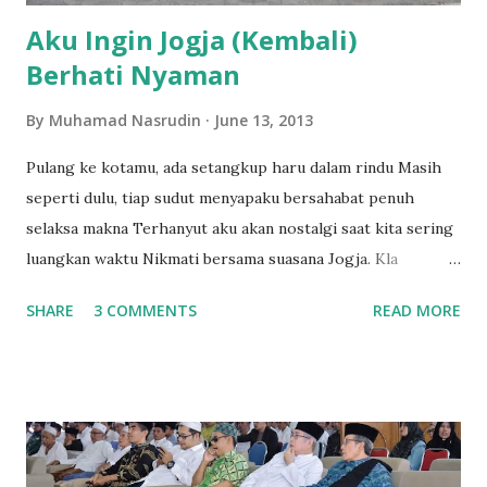
Aku Ingin Jogja (Kembali)
Berhati Nyaman
By
Muhamad Nasrudin
June 13, 2013
Pulang ke kotamu, ada setangkup haru dalam rindu Masih
seperti dulu, tiap sudut menyapaku bersahabat penuh
selaksa makna Terhanyut aku akan nostalgi saat kita sering
luangkan waktu Nikmati bersama suasana Jogja. Kla
Project, Yogyakarta. Lirik lagu legendaris ini sering
SHARE
3 COMMENTS
READ MORE
terngiang di telinga. Dahulu sekali, sekitar lima belas tahun
lalu, saat itu saya masih sekolah di kampung halaman di
Lampung Tengah. Saya sempat membayangkan bagaimana
ya kalau saya bisa sekolah di Jawa, pasti keren. Apalagi bisa
sekolah di Jogja, gudangnya orang pinter. Punya banyak
teman yang pinter-pinter. Bisa jalan-jalan. Ah asyiknya....