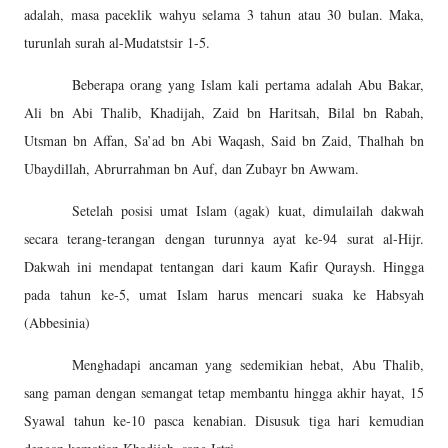
adalah, masa paceklik wahyu selama 3 tahun atau 30 bulan. Maka,
turunlah surah al-Mudatstsir 1-5.
Beberapa orang yang Islam kali pertama adalah Abu Bakar,
Ali bn Abi Thalib, Khadijah, Zaid bn Haritsah, Bilal bn Rabah,
Utsman bn Affan, Sa’ad bn Abi Waqash, Said bn Zaid, Thalhah bn
Ubaydillah, Abrurrahman bn Auf, dan Zubayr bn Awwam.
Setelah posisi umat Islam (agak) kuat, dimulailah dakwah
secara terang-terangan dengan turunnya ayat ke-94 surat al-Hijr.
Dakwah ini mendapat tentangan dari kaum Kafir Quraysh. Hingga
pada tahun ke-5, umat Islam harus mencari suaka ke Habsyah
(Abbesinia)
Menghadapi ancaman yang sedemikian hebat, Abu Thalib,
sang paman dengan semangat tetap membantu hingga akhir hayat, 15
Syawal tahun ke-10 pasca kenabian. Disusuk tiga hari kemudian