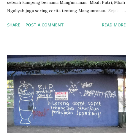
sebuah kampung bernama Mangunranan. Mbah Putri, Mbah
Ngaliyah juga sering cerita tentang Mangunranan. Sejak
itulah saya penasaran dengan Mangunranan. Meski sejak
SHARE
POST A COMMENT
READ MORE
2001 saya sekolah di Semarang, tapi belum ada kesempatan
untuk berkunjung ke Mangunranan. Tahun 2009 saya
pernah menyempatkan diri ke Mangunranan sebentar dan
hanya bertemu Mbah Muhyidin. Tapi saat itu cuma bisa
bertemu sangat sebentar, tak lebih dari 1 jam karena
berburu dengan kegiatan lain. Tahun 2024 ini saya ingin
kembali melacak leluhur di Mangunranan, Kebumen, Jawa
Tengah. Tapi saya sudah lupa-lupa ingat. Sudah 15 tahun
berselang. Saya nekat saja. Pikir saya, mumpung masih bulan
Sya'ban. Bisa sekalian nyadran ke makam. Mumpung saya di
Jogja. Gas sajalah... * * * Sabtu sore (09/03/24) saya
menghubungi Mas Asep, kakak sepupu, yang tinggal di
Jogja. Malamnya saya main ...