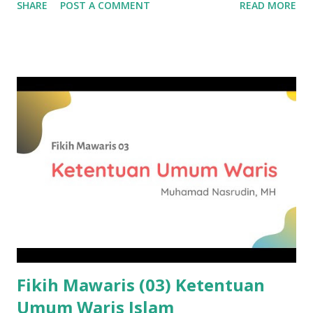
SHARE
POST A COMMENT
READ MORE
berikut: Macan tak akan mendapatkan makanan jika hanya
berdiam di sarangnya. Mata panah tak bakal mencapai
sasaran jika tak meninggalkan busurnya. Emas akan senilai
gumpalan tanah jika ia tidak ditambang. Gaharu hanyalah
seonggok kayu bakar jika ia masih bertumpuk di kebun.
Oleh karena itu, pergi meninggalkan kampung halaman
menuju pondok pesantren adalah alasan untuk
meningkatkan kualitas seseorang. KH Hadlor menyebutkan
beberapa pesan penting bagi santri, misalnya pesan Imam
Ibnu Malik dalam Alfiah Ibnu Malik. Meskipun kitab tsb
fokus dalam bahasa dan gramatika Arab, tapi banyak hikmah
yang bisa diambil. Saat membincang relasinya dengan Ibnu
Mu'thi, Imam Ibnu Malik menegaskan bahwa meskipun ...
Fikih Mawaris (03) Ketentuan
Umum Waris Islam