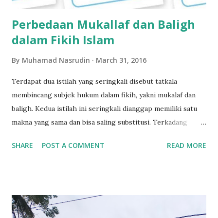
Perbedaan Mukallaf dan Baligh
dalam Fikih Islam
By
Muhamad Nasrudin
March 31, 2016
Terdapat dua istilah yang seringkali disebut tatkala
membincang subjek hukum dalam fikih, yakni mukalaf dan
baligh. Kedua istilah ini seringkali dianggap memiliki satu
makna yang sama dan bisa saling substitusi. Terkadang
seseorang menyebut mukalaf padahal yang dimaksud adalah
SHARE
POST A COMMENT
READ MORE
balig. Ada pula orang lain yang menyebut kata baligh,
padahal yang ia maksud adalah mukallaf. Hal yang cukup
menggembirakan adalah, pengetahuan masyarakat tentang
baligh sudah cukup baik. Warga di kampung kami, misalnya,
umumnya memahami baligh sebagai orang yang sudah
dewasa. Pengertian ini tidak salah dan sudah mendekati