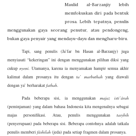
Maulid al-Barzanjiy lebih
memfokuskan diri pada bentuk
prosa. Lebih tepatnya, penulis
menggunakan gaya seorang penutur, atau pendongeng,
bukan gaya penyair yang mendayu-dayu dan mengharu-biru.
Tapi, sang penulis (Ja’far bn Hasan al-Barzanjy) juga
menyiasati “kekeringan” ini dengan menggunakan pilihan diksi yang
cukup
nyeni.
Utamanya, karena ia menyamakan hampir semua akhir
kalimat dalam prosanya itu dengan
ta’ marbuthah
yang diawali
dengan ya’ berharakat
fathah
.
Pada beberapa sisi, ia menggunakan
majaz isti’ârah
(peminjaman) yang dalam bahasa Indonesia kita mengenalnya sebagai
majas personifikasi. Atau, penulis menggunakan
tasybih
(penyerupaan) pada beberapa sisi. Beberapa contohnya adalah tatkala
penulis memberi
fâshilah
(jeda) pada setiap fragmen dalam prosanya.