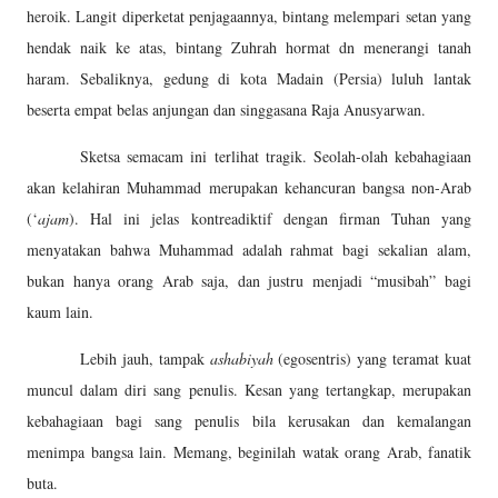
heroik. Langit diperketat penjagaannya, bintang melempari setan yang
hendak naik ke atas, bintang Zuhrah hormat dn menerangi tanah
haram. Sebaliknya, gedung di kota Madain (Persia) luluh lantak
beserta empat belas anjungan dan singgasana Raja Anusyarwan.
Sketsa semacam ini terlihat tragik. Seolah-olah kebahagiaan
akan kelahiran Muhammad merupakan kehancuran bangsa non-Arab
(‘
ajam
). Hal ini jelas kontreadiktif dengan firman Tuhan yang
menyatakan bahwa Muhammad adalah rahmat bagi sekalian alam,
bukan hanya orang Arab saja, dan justru menjadi “musibah” bagi
kaum lain.
Lebih jauh, tampak
ashabiyah
(egosentris) yang teramat kuat
muncul dalam diri sang penulis. Kesan yang tertangkap, merupakan
kebahagiaan bagi sang penulis bila kerusakan dan kemalangan
menimpa bangsa lain. Memang, beginilah watak orang Arab, fanatik
buta.