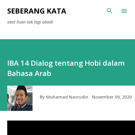
Skip to main content
SEBERANG KATA
saat lisan tak lagi abadi
IBA 14 Dialog tentang Hobi dalam
Bahasa Arab
By
Muhamad Nasrudin
November 09, 2020