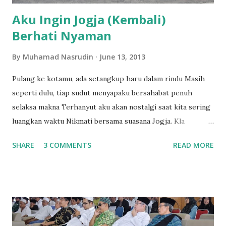
Aku Ingin Jogja (Kembali)
Berhati Nyaman
By
Muhamad Nasrudin
June 13, 2013
Pulang ke kotamu, ada setangkup haru dalam rindu Masih
seperti dulu, tiap sudut menyapaku bersahabat penuh
selaksa makna Terhanyut aku akan nostalgi saat kita sering
luangkan waktu Nikmati bersama suasana Jogja. Kla
Project, Yogyakarta. Lirik lagu legendaris ini sering
SHARE
3 COMMENTS
READ MORE
terngiang di telinga. Dahulu sekali, sekitar lima belas tahun
lalu, saat itu saya masih sekolah di kampung halaman di
Lampung Tengah. Saya sempat membayangkan bagaimana
ya kalau saya bisa sekolah di Jawa, pasti keren. Apalagi bisa
sekolah di Jogja, gudangnya orang pinter. Punya banyak
teman yang pinter-pinter. Bisa jalan-jalan. Ah asyiknya....