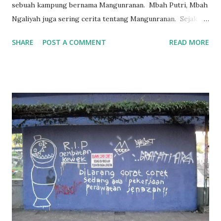
sebuah kampung bernama Mangunranan. Mbah Putri, Mbah
Ngaliyah juga sering cerita tentang Mangunranan. Sejak
itulah saya penasaran dengan Mangunranan. Meski sejak
SHARE
POST A COMMENT
READ MORE
2001 saya sekolah di Semarang, tapi belum ada kesempatan
untuk berkunjung ke Mangunranan. Tahun 2009 saya
pernah menyempatkan diri ke Mangunranan sebentar dan
hanya bertemu Mbah Muhyidin. Tapi saat itu cuma bisa
bertemu sangat sebentar, tak lebih dari 1 jam karena
berburu dengan kegiatan lain. Tahun 2024 ini saya ingin
kembali melacak leluhur di Mangunranan, Kebumen, Jawa
Tengah. Tapi saya sudah lupa-lupa ingat. Sudah 15 tahun
berselang. Saya nekat saja. Pikir saya, mumpung masih bulan
Sya'ban. Bisa sekalian nyadran ke makam. Mumpung saya di
Jogja. Gas sajalah... * * * Sabtu sore (09/03/24) saya
menghubungi Mas Asep, kakak sepupu, yang tinggal di
Jogja. Malamnya saya main ...