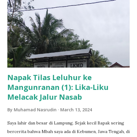
dewasa. Pengertian ini tidak salah dan sudah mendekati
kebenaran. Dalam pandangan fikih, secara tegas baligh
adalah kondisi di mana seseorang sudah mencapai usia
dewasa secara biologis. Titik tekan dalam fikih ini adalah
kedewasaan secara biologis yang lazimnya ditandai dengan
berfungsinya organ reproduksi secara sempurna.
Kesempurnaan ini bisa dilihat dari beberapa tanda fisik dan
psikis. Bagi perempuan, ovarium sudah bisa memproduksi
sel tel...
Napak Tilas Leluhur ke
Mangunranan (1): Lika-Liku
Melacak Jalur Nasab
By
Muhamad Nasrudin
March 13, 2024
Saya lahir dan besar di Lampung. Sejak kecil Bapak sering
bercerita bahwa Mbah saya ada di Kebumen, Jawa Tengah, di