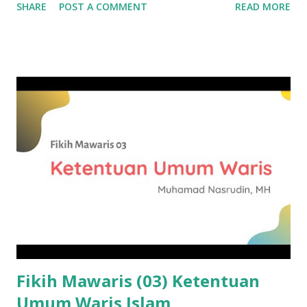
SHARE
POST A COMMENT
READ MORE
berikut: Macan tak akan mendapatkan makanan jika hanya
berdiam di sarangnya. Mata panah tak bakal mencapai
sasaran jika tak meninggalkan busurnya. Emas akan senilai
gumpalan tanah jika ia tidak ditambang. Gaharu hanyalah
seonggok kayu bakar jika ia masih bertumpuk di kebun.
Oleh karena itu, pergi meninggalkan kampung halaman
menuju pondok pesantren adalah alasan untuk
meningkatkan kualitas seseorang. KH Hadlor menyebutkan
beberapa pesan penting bagi santri, misalnya pesan Imam
Ibnu Malik dalam Alfiah Ibnu Malik. Meskipun kitab tsb
fokus dalam bahasa dan gramatika Arab, tapi banyak hikmah
yang bisa diambil. Saat membincang relasinya dengan Ibnu
Mu'thi, Imam Ibnu Malik menegaskan bahwa meskipun ...
Fikih Mawaris (03) Ketentuan
Umum Waris Islam