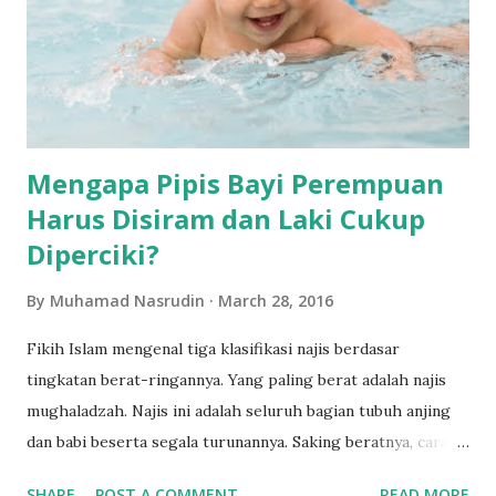
Mengapa Pipis Bayi Perempuan
Harus Disiram dan Laki Cukup
Diperciki?
By
Muhamad Nasrudin
March 28, 2016
Fikih Islam mengenal tiga klasifikasi najis berdasar
tingkatan berat-ringannya. Yang paling berat adalah najis
mughaladzah. Najis ini adalah seluruh bagian tubuh anjing
dan babi beserta segala turunannya. Saking beratnya, cara
mensucikan najis ini adalah dengan membasuhnya sampai
SHARE
POST A COMMENT
READ MORE