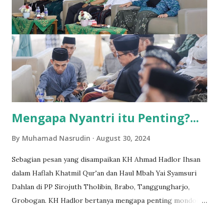
Empat tahun kemudian, saya berkesempatan melanjutkan
studi di Fak. Syariah IAIN Walisongo Semarang. Senang
sekali rasanya bisa menjadi mahasiswa dan bisa studi lanjut
di Jawa. Bagi warga kampung kami, itu sangat keren. Saat
itu, selesai mengikuti orientasi mahasiswa baru diwajibkan
untuk ikut study tour . Dan.. yolla. Tujuannya adalah Jogja.
Septe...
Mengapa Nyantri itu Penting?...
By
Muhamad Nasrudin
August 30, 2024
Sebagian pesan yang disampaikan KH Ahmad Hadlor Ihsan
dalam Haflah Khatmil Qur'an dan Haul Mbah Yai Syamsuri
Dahlan di PP Sirojuth Tholibin, Brabo, Tanggungharjo,
Grobogan. KH Hadlor bertanya mengapa penting mondok?..
Imam Syafii, RA, dalam Diwan Imam Syafi'i menulis syair