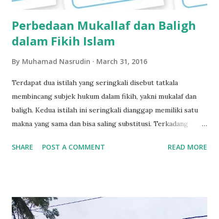
Perbedaan Mukallaf dan Baligh
dalam Fikih Islam
By
Muhamad Nasrudin
March 31, 2016
Terdapat dua istilah yang seringkali disebut tatkala
membincang subjek hukum dalam fikih, yakni mukalaf dan
baligh. Kedua istilah ini seringkali dianggap memiliki satu
makna yang sama dan bisa saling substitusi. Terkadang
seseorang menyebut mukalaf padahal yang dimaksud adalah
SHARE
POST A COMMENT
READ MORE
balig. Ada pula orang lain yang menyebut kata baligh,
padahal yang ia maksud adalah mukallaf. Hal yang cukup
menggembirakan adalah, pengetahuan masyarakat tentang
baligh sudah cukup baik. Warga di kampung kami, misalnya,
umumnya memahami baligh sebagai orang yang sudah