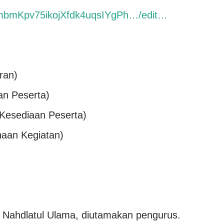
cmbmKpv75ikojXfdk4uqsIYgPh…/edit…
ran)
n Peserta)
Kesediaan Peserta)
naan Kegiatan)
 Nahdlatul Ulama, diutamakan pengurus.