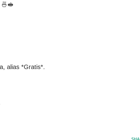
 🍜🥪
a, alias *Gratis*.
9
SHA