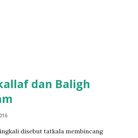
llaf dan Baligh
lam
016
ringkali disebut tatkala membincang