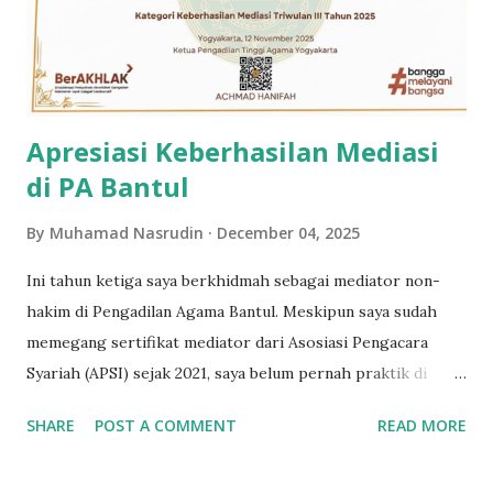
journal.metrouniv.ac.id/muamalah/article/view/10201
Apresiasi Keberhasilan Mediasi
di PA Bantul
By
Muhamad Nasrudin
December 04, 2025
Ini tahun ketiga saya berkhidmah sebagai mediator non-
hakim di Pengadilan Agama Bantul. Meskipun saya sudah
memegang sertifikat mediator dari Asosiasi Pengacara
Syariah (APSI) sejak 2021, saya belum pernah praktik di
pengadilan. Hehe... Di akhir 2022, saya bertemu dengan Pak
SHARE
POST A COMMENT
READ MORE
Agus, ketua Perkumpulan Ahli Mediator Syariah Indonesia
dan diajak untuk praktik di PA Bantul, ya saya langsung