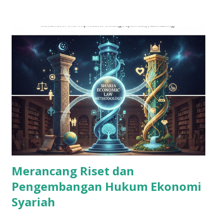
Lampung Tengah. Saya sempat membayangkan bagaimana
ya kalau saya bisa sekolah di Jawa, pasti keren. Apalagi bisa
sekolah di Jogja, gudangnya orang pinter. Punya banyak
teman yang pinter-pinter. Bisa jalan-jalan. Ah asyiknya....
Empat tahun kemudian, saya berkesempatan melanjutkan
studi di Fak. Syariah IAIN Walisongo Semarang. Senang
sekali rasanya bisa menjadi mahasiswa dan bisa studi lanjut
di Jawa. Bagi warga kampung kami, itu sangat keren. Saat
itu, selesai mengikuti orientasi mahasiswa baru diwajibkan
untuk ikut study tour . Dan.. yolla. Tujuannya adalah Jogja.
Septe...
Merancang Riset dan
Pengembangan Hukum Ekonomi
Syariah