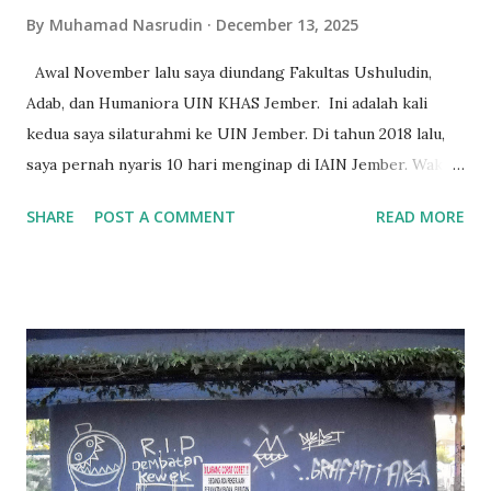
By
Muhamad Nasrudin
December 13, 2025
Awal November lalu saya diundang Fakultas Ushuludin,
Adab, dan Humaniora UIN KHAS Jember. Ini adalah kali
kedua saya silaturahmi ke UIN Jember. Di tahun 2018 lalu,
saya pernah nyaris 10 hari menginap di IAIN Jember. Waktu
itu mendampingi adik-adik ikut lomba sidang semu di
SHARE
POST A COMMENT
READ MORE
Fakultas Syariah. Kali ini bukan untuk sidang semu, tapi
untuk sharing tentang bagaimana submit artikel di jurnal
terindeks Scopus. Tema yang sedang in dalam beberapa
tahun terakhir. Scopus memang menjadi magnet tersendiri.
Saya diundang oleh Koordinator pengelola jurnal di
Fakultas Ushuludin, Mas Fathoni. Ia kawan baik sejak zaman
mahasiswa, saat sama-sama aktif di pers mahasiswa. Saya di
LPM Justisia IAIN Walisongo. Fathoni di LPM Poros UAD
Yogyakarta. Dan kita aktif di PPMI (Perhimpunan Pers