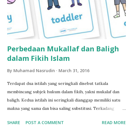
Perbedaan Mukallaf dan Baligh
dalam Fikih Islam
By
Muhamad Nasrudin
March 31, 2016
Terdapat dua istilah yang seringkali disebut tatkala
membincang subjek hukum dalam fikih, yakni mukalaf dan
baligh. Kedua istilah ini seringkali dianggap memiliki satu
makna yang sama dan bisa saling substitusi. Terkadang
seseorang menyebut mukalaf padahal yang dimaksud adalah
SHARE
POST A COMMENT
READ MORE
balig. Ada pula orang lain yang menyebut kata baligh,