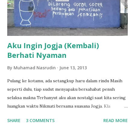
Mahasiswa Indonesia). * * * Oke, kembali ke soal FGD. Di
forum ini ada dua hal penting yang saya bahas. Pertama,
bagaimana cara memilih jurnal bereputasi yang pas untuk
artikel kita. Kedua, bagaim...
Aku Ingin Jogja (Kembali)
Berhati Nyaman
By
Muhamad Nasrudin
June 13, 2013
Pulang ke kotamu, ada setangkup haru dalam rindu Masih
seperti dulu, tiap sudut menyapaku bersahabat penuh
selaksa makna Terhanyut aku akan nostalgi saat kita sering
luangkan waktu Nikmati bersama suasana Jogja. Kla
Project, Yogyakarta. Lirik lagu legendaris ini sering
SHARE
3 COMMENTS
READ MORE
terngiang di telinga. Dahulu sekali, sekitar lima belas tahun
lalu, saat itu saya masih sekolah di kampung halaman di