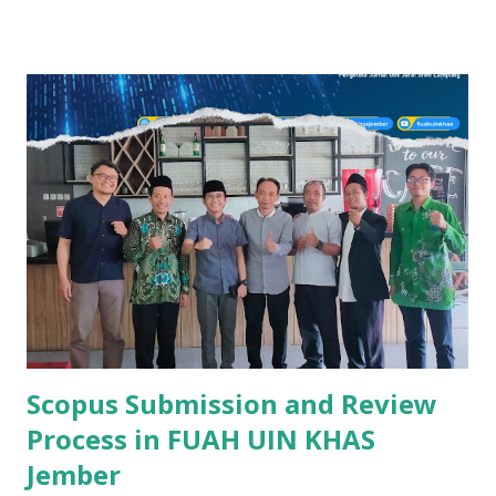
padahal yang ia maksud adalah mukallaf. Hal yang cukup
menggembirakan adalah, pengetahuan masyarakat tentang
baligh sudah cukup baik. Warga di kampung kami, misalnya,
umumnya memahami baligh sebagai orang yang sudah
dewasa. Pengertian ini tidak salah dan sudah mendekati
kebenaran. Dalam pandangan fikih, secara tegas baligh
adalah kondisi di mana seseorang sudah mencapai usia
dewasa secara biologis. Titik tekan dalam fikih ini adalah
kedewasaan secara biologis yang lazimnya ditandai dengan
berfungsinya organ reproduksi secara sempurna.
Kesempurnaan ini bisa dilihat dari beberapa tanda fisik dan
psikis. Bagi perempuan, ovarium sudah bisa memproduksi
sel tel...
Scopus Submission and Review
Process in FUAH UIN KHAS
Jember