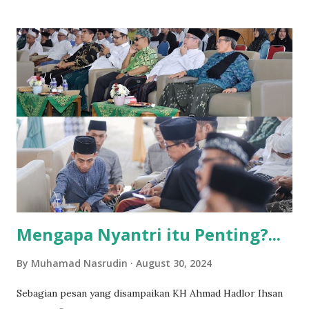
mengiyakan. Jadilah saya praktik di PA Bantul sejak awal
2023, di sela-sela melaksanakan tugas belajar di UIN Sunan
Kalijaga. Alhamdulillah saya menikmati prosesnya dan luar
biasa memang. Tahun 2024 saya mendaftar lagi sebagai
mediator di PA Bantul. Dari 15 pendaftar, diadakan tes
tertulis, yang lulus 7 orang. Alhamdulillah saya masuk.
Tahun 2025 saya mendaftar lagi. Dari 9 orang yang
mendaftar, setelah tes tertulis dan wawancara, dinyatakan
lolos 4 orang. Alhamdulillah masuk lagi. Puluhan bahkan
mungkin sudah ratusan perkara saya tangani sejak 2023
sampai akhir 2025 ini. Semuanya mengajarkan banyak ...
Mengapa Nyantri itu Penting?...
By
Muhamad Nasrudin
August 30, 2024
Sebagian pesan yang disampaikan KH Ahmad Hadlor Ihsan