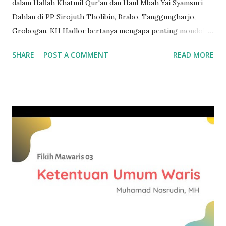
dalam Haflah Khatmil Qur'an dan Haul Mbah Yai Syamsuri
Dahlan di PP Sirojuth Tholibin, Brabo, Tanggungharjo,
Grobogan. KH Hadlor bertanya mengapa penting mondok?..
Imam Syafii, RA, dalam Diwan Imam Syafi'i menulis syair
SHARE
POST A COMMENT
READ MORE
berikut: Macan tak akan mendapatkan makanan jika hanya
berdiam di sarangnya. Mata panah tak bakal mencapai
sasaran jika tak meninggalkan busurnya. Emas akan senilai
gumpalan tanah jika ia tidak ditambang. Gaharu hanyalah
seonggok kayu bakar jika ia masih bertumpuk di kebun.
Oleh karena itu, pergi meninggalkan kampung halaman
menuju pondok pesantren adalah alasan untuk
meningkatkan kualitas seseorang. KH Hadlor menyebutkan
beberapa pesan penting bagi santri, misalnya pesan Imam
Ibnu Malik dalam Alfiah Ibnu Malik. Meskipun kitab tsb
fokus dalam bahasa dan gramatika Arab, tapi banyak hikmah
yang bisa diambil. Saat membincang relasinya dengan Ibnu