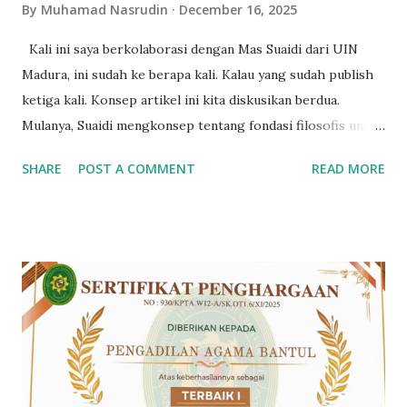
By
Muhamad Nasrudin
December 16, 2025
Kali ini saya berkolaborasi dengan Mas Suaidi dari UIN
Madura, ini sudah ke berapa kali. Kalau yang sudah publish
ketiga kali. Konsep artikel ini kita diskusikan berdua.
Mulanya, Suaidi mengkonsep tentang fondasi filosofis untuk
riset-riset dalam bidang hukum ekonomi syariah. Nah,
SHARE
POST A COMMENT
READ MORE
setelah dibaca-baca dan kita diskusikan, ternyata kosep ini
bisa dikembangkan lebih lanjut. Bagaimana
pengembangannya? Dalam bidang hukum ekonomi syariah,
selain riset, yang tak kalah penting adalah pengembangan
atau development. Jadi, artikel ini saya kembangkan menjadi
metodologi riset dan pengembangan (RnD). Karena hari ini,
riset saja tidak cukup. Ia harus memberikan dampak. Ya mau
tak mau, akhirnya development ini saya masukkan. Jadi
seperti apa risetnya? Langsung saja baca naskahnya dan
didiskusikan. https://e-